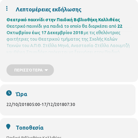
Λεπτομέρειες εκδήλωσης
Θεατρικό παιχνίδι στην Παιδική Βιβλιοθήκη Καλλιθέας
Θεατρικό παιχνίδι για παιδιά το οποίο θα διαρκέσει από
22
Οκτωβρίου έως 17 Δεκεμβρίου 2018
με τις εθελόντριες
φοιτήτριες του Θεατρικού τμήματος της Σχολής Καλών
Τεχνών του Α.Π.Θ. Στέλλα Μηνά, Αναστασία-Στέλλα Λαουμτζή
και Θένια Σπυριδάκη πρόκειται να ξεκινήσει στην Παιδική
Βιβλιοθήκη Καλλιθέας.
Θα δημιουργηθούν δύο τμήματα και οι
συναντήσεις θα γίνονται
κάθε Δευτέρα : 5.00-6.00μ.μ.
για
ΠΕΡΙΣΣΌΤΕΡΑ
παιδιά νηπιαγωγείου και Α΄τάξης και
6.30-7.30μ.μ.
για παιδιά
Β΄, Γ΄, Δ΄ τάξης. (12 παιδιά σε κάθε τμήμα).
Οι εγγραφές
ξεκινούν Τρίτη 16 Οκτωβρίου 2018 με φυσική
παρουσία των
ενδιαφερομένων. Θα τηρηθεί σειρά προτεραιότητας.
Ώρα
22/10/2018
05:00
-
17/12/2018
07:30
Τοποθεσία
Παιδική Βιβλιοθήκη Καλλιθέας