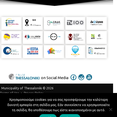
on Social Media
Municipality of Thessaloniki © 2026
Privacy Policy
Terms of Use
Χρησιμοποιούμε cookies για να σας προσφέρουμε την καλύτερη
Telephone Catalog
δυνατή εμπειρία στη σελίδα μας. Εάν συνεχίσετε να χρησιμοποιείτε
Developed by
MyCompany Projects
τη σελίδα, θα υποθέσουμε πως είστε ικανοποιημένοι με αυτό.