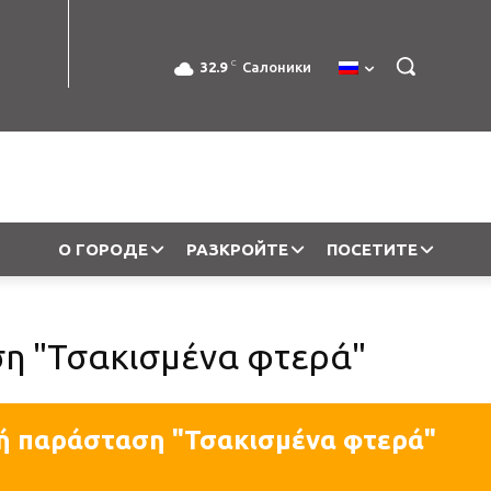
C
32.9
Салоники
О ГОРОДЕ
РАЗКРОЙТЕ
ПОСЕТИТЕ
η "Τσακισμένα φτερά"
ή παράσταση "Τσακισμένα φτερά"