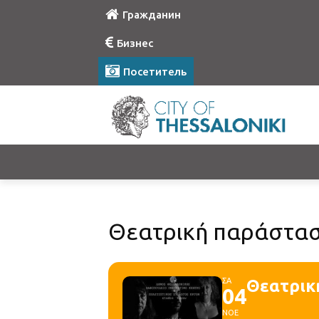
Гражданин
Бизнес
Посетитель
Θεατρική παράστασ
ΣΑ
Θεατρικ
04
ΝΟΕ