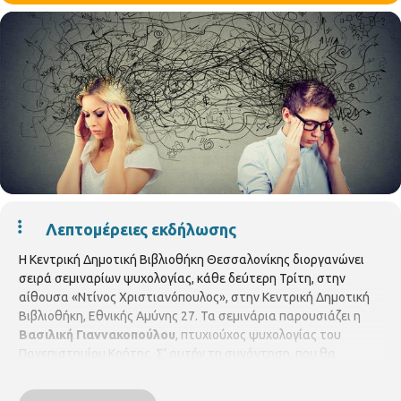
Λεπτομέρειες εκδήλωσης
Η Κεντρική Δημοτική Βιβλιοθήκη Θεσσαλονίκης διοργανώνει
σειρά σεμιναρίων ψυχολογίας, κάθε δεύτερη Τρίτη, στην
αίθουσα «Ντίνος Χριστιανόπουλος», στην Κεντρική Δημοτική
Βιβλιοθήκη, Εθνικής Αμύνης 27. Τα σεμινάρια παρουσιάζει η
Βασιλική Γιαννακοπούλου
, πτυχιούχος ψυχολογίας του
Πανεπιστημίου Κρήτης. Σ’ αυτήν τη συνάντηση, που θα
πραγματοποιηθεί την
Τρίτη 10 Δεκεμβρίου 2019
και ώρα
19:30,
το θέμα θα είναι:
«Η φωτοανάγνωση και οι πρακτικοί