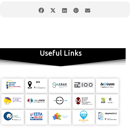
Instrumentalists and Composers που διεξήχθη στη Σόφια και
απέσπασε Β’ Βραβείο. Έχει παρακολουθήσει πολλά σεμινάρια,
ενώ παράλληλα έχει λάβει μέρος, ως ενεργός σπουδαστής,
στον Κύκλο Μαθημάτων του Τμήματος Πιάνου της Θερινής
Ακαδημίας Unlimited Music and Arts. Τον Ιούνιο του 2016
απέκτησε Πτυχίο Αρμονίας με βαθμό Άριστα και Πτυχίο Πιάνου
από το Ωδείο Βορείου Ελλάδος με Άριστα Παμψηφεί και
“Βραβείο Εξαιρετικής Απόδοσης και Ερμηνείας”. Έχει
Useful Links
εμφανιστεί ως σολίστ στο Παρίσι, σε ρεσιτάλ πιάνου του
Συλλόγου “Philomuses”. Από τον Οκτώβριο του 2016 συνεχίζει
σπουδές πιάνου στο Κ.Ω.Θ., στην τάξη Διπλώματος του Παύλου
Δημητριάδη, και Αντίστιξη στην τάξη του Κώστα Τσούγκρα.
Διεύθυνση: Γιώργος Κουρίτας