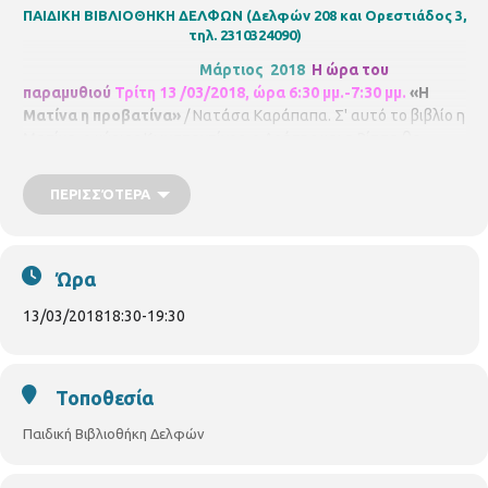
ΠΑΙΔΙΚΗ ΒΙΒΛΙΟΘΗΚΗ ΔΕΛΦΩΝ
(Δελφών 208 και Ορεστιάδος 3,
τηλ. 2310324090)
Μάρτιος 2018
Η ώρα του
παραμυθιού
Τρίτη 13 /03/2018, ώρα 6:30 μμ.-7:30 μμ.
«Η
Ματίνα η προβατίνα»
/ Νατάσα Καράπαπα. Σ' αυτό το βιβλίο η
Ματίνα, ο κύριος Κωνσταντίνος, ο Αράπης και η Ρίτσα θα
δώσουν ένα μάθημα στον κύριο Τάσο, θα… καλύτερα όμως να
το μάθετε μόνοι σας. Θα ακολουθήσει κατασκευή προβατίνας.
ΠΕΡΙΣΣΌΤΕΡΑ
Με τη βιβλιοθηκονόμο
Ευγενία Χαρισίου
. Για παιδιά 4-6 ετών,
με προεγγραφή έως 15 παιδιά.
Ώρα
13/03/2018
18:30
-
19:30
Τοποθεσία
Παιδική Βιβλιοθήκη Δελφών