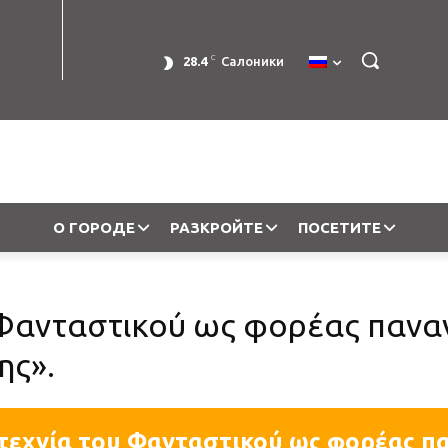
C
28.4
Салоники
О ГОРОДЕ
РАЗКРОЙТЕ
ПОСЕТИТЕ
 Φανταστικού ως φορέας παν
ης».
τεχνία του Φανταστικού ως φορέας 