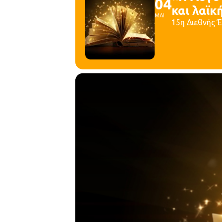
04
και λαϊκ
ΜΑΙ
15η Διεθνής 