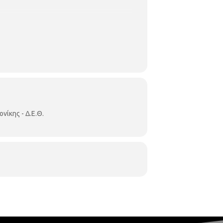
α.
ν αίθουσα του Ελληνικού Ιδρύματος
Βιβλιοθήκη Θεσσαλονίκης
ίκης - Δ.Ε.Θ.