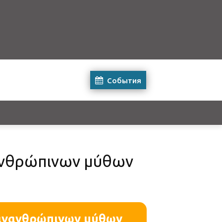
События
ανθρώπινων μύθων
πανανθρώπινων μύθων