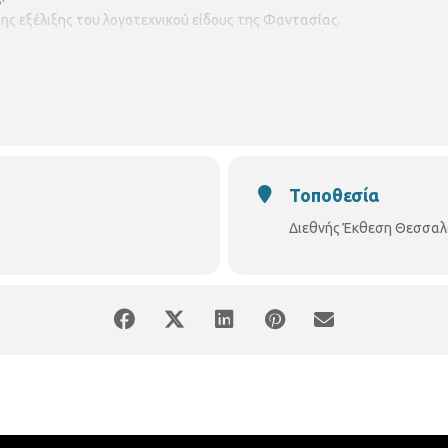
ης εξέλιξης του λογοτεχνικού είδους της Φαντασίας.
 ήρωα - σύνδεση με τους πανανθρώπινους μύθους.
ϊκών παραδόσεων στη σύγχρονη λογοτεχνία φαντασίας. Παραδείγματ
ην
Παρασκευή 4 Μαΐου 2018
και
ώρα 12 με 1
, στο
Περίπτερο 15, στη
ντίνος Βόγδανος 231331 8593
Διοργάνωση: Κεντρική Δημοτική 
Τοποθεσία
Διεθνής Έκθεση Θεσσαλον