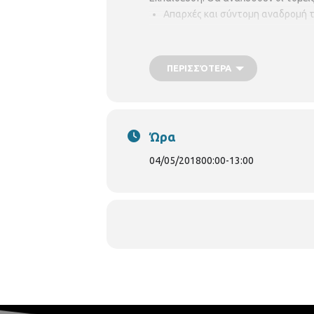
Απαρχές και σύντομη αναδρομή τ
Παρουσίαση βασικού μοτίβου του
Η αξία της ενσωμάτωσης των λα
ΠΕΡΙΣΣΌΤΕΡΑ
Η εκδήλωση θα πραγματοποιηθεί τ
Πολιτισμού.
Πληροφορίες: Κωνστα
Ώρα
04/05/2018
00:00
-
13:00