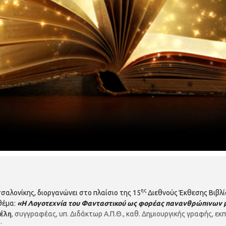
ης
σαλονίκης, διοργανώνει στο πλαίσιο της 15
Διεθνούς Έκθεσης Βιβλί
 θέμα:
«Η Λογοτεχνία του Φανταστικού ως φορέας πανανθρώπινων μ
ρέλη
, συγγραφέας, υπ. Διδάκτωρ Α.Π.Θ., καθ. Δημιουργικής γραφής, ε
: