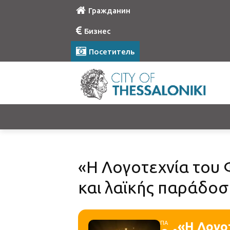
Гражданин
Бизнес
Посетитель
«Η Λογοτεχνία του
και λαϊκής παράδοσ
ΠΑ
«Η Λογο