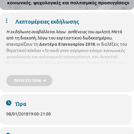
Λεπτομέρειες εκδήλωσης
Η εκδήλωση αναβάλλεται λόγω ασθένειας του ομιλητή.
Μετά
από τη διακοπή, λόγω του εορταστικού δωδεκαημέρου,
επαναρχίζουν τη
Δευτέρα 8 Ιανουαρίου 2018
, οι διαλέξεις του
θεματικού κύκλου
«Το παιδί στον σύγχρονο κόσμο: κοινωνικές,
ψυχολογικές και πολιτισμικές προσεγγίσεις»
, του Ανοικτού
Πανεπιστημίου του Δήμου Θεσσαλονίκης. Ομιλητής θα είναι ο
κ. Γιώργος Κατσάγγελος καθηγητής στη Σχολή Καλών Τεχνών.
Το θέμα της διάλεξης είναι: «Η αναπαράσταση του παιδιού
ΠΕΡΙΣΣΌΤΕΡΑ
στην τέχνη Παιδιά στον αγώνα της επιβίωσης: Φωτογραφική
αναπαράσταση» η διάλεξη θα πραγματοποιηθεί στο Κέντρο
Ιστορίας Θεσσαλονίκης στις 7 μ.μ Για το αναλυτικό πρόγραμμα
των διαλέξεων, πατήστε
εδώ
Ώρα
08/01/2018
19:00
-
21:00