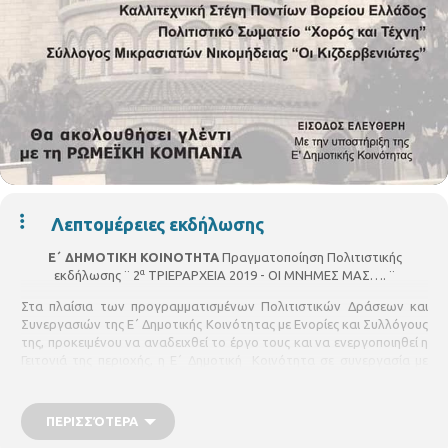
Λεπτομέρειες εκδήλωσης
Ε΄ ΔΗΜΟΤΙΚΗ ΚΟΙΝΟΤΗΤΑ
Πραγματοποίηση Πολιτιστικής
α
εκδήλωσης ¨ 2
ΤΡΙΕΡΑΡΧΕΙΑ 2019 - ΟΙ ΜΝΗΜΕΣ ΜΑΣ…. ¨
Στα πλαίσια των προγραμματισμένων Πολιτιστικών Δράσεων και
Συνεργασιών της Ε΄ Δημοτικής Κοινότητας με Ενορίες και Συλλόγους
της, προκειμένου να αναδειχθεί το έργο τους και να ενεργοποιηθεί η
Γειτονιά της περιοχής, η Ε΄ Δημοτική Κοινότητα σε συνεργασία με
την Χορευτική Ομάδα του Ιερού Ναού Τριών Ιεραρχών
α
Θεσσαλονίκης, διοργανώνουν την εκδήλωση:¨ 2
ΤΡΙΕΡΑΡΧΕΙΑ 2019
- ΟΙ ΜΝΗΜΕΣ ΜΑΣ…. ¨στις 14 Απριλίου 2018 και ώρα 18:00 στο
ΠΕΡΙΣΣΌΤΕΡΑ
Θεατράκι-Αλσους Νέας Ελβετίας. Στην εκδήλωση θα συμμετάσχουν: