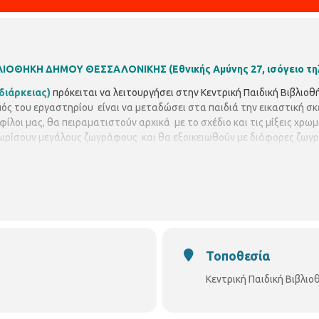
ΙΒΛΙΟΘΗΚΗ ΔΗΜΟΥ ΘΕΣΣΑΛΟΝΙΚΗΣ
(Εθνικής Αμύνης 27, ισόγειο τ
διάρκειας)
πρόκειται να λειτουργήσει στην Κεντρική Παιδική Βιβλιο
ός του εργαστηρίου είναι να μεταδώσει στα παιδιά την εικαστική σκ
φίλοι μας, θα πειραματιστούν αρχικά με το σχέδιο και τις μίξεις χρ
νωρίσουν μεγάλους ζωγράφους και θα εξοικειωθούν με διάφορες ζωγρ
ς, κ.
Μαρία Σύραλη.
Το εργαστήριο απευθύνεται σε παιδιά
7 έως 12
ετεχόντων :
15 παιδιά.
Τα μαθήματα ζωγραφικής θα ξεκινήσουν την
– 6.30 μ.μ
Δηλώσεις συμμετοχής
θα γίνονται δεκτές από την
Τρίτη 04
ενδιαφερόμενου γονέα ή κηδεμόνα στη βιβλιοθήκη. Θα τηρηθεί αυσ
υργίας της Κεντρικής Παιδικής Βιβλιοθήκης: Δευτέρα - Παρασκευή: 8.00
Τοποθεσία
Κεντρική Παιδική Βιβλι