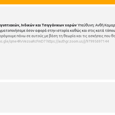
ιγυπτιακών, Ινδικών και Τσιγγάνικων χορών
Υπεύθυνη: Ανθή Καμαρ
γματοποιήσαμε όσον αφορά στην ιστορία καθώς και στις κατά τόπου
ορέψουμε πάνω σε αυτούς με βάση τη θεωρία και τις ασκήσεις που θα
rms.gle/qme4RvVezoaRcFmD7
https://authgr.zoom.us/j/97995697144