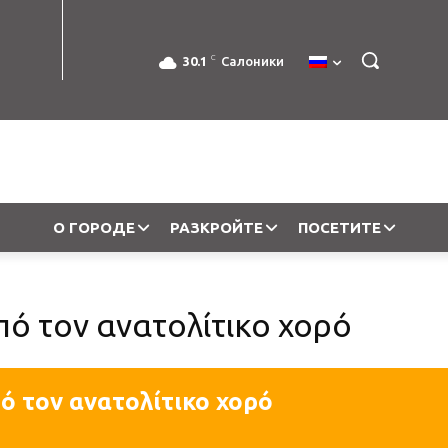
C
30.1
Салоники
О ГОРОДЕ
РАЗКРОЙТЕ
ПОСЕТИТЕ
πό τον ανατολίτικο χορό
ό τον ανατολίτικο χορό