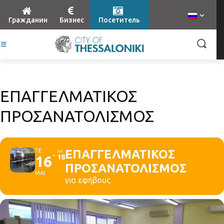
Гражданин
Бизнес
Посетитель
ΕΠΑΓΓΕΛΜΑΤΙΚΟΣ
ΠΡΟΣΑΝΑΤΟΛΙΣΜΟΣ
ΤΕ
ΕΠΑΓΓΕΛΜΑΤΙΚΟΣ
ΠΑ
16
18
ΠΡΟΣΑΝΑΤΟΛΙΣΜΟΣ
ΜΑΙ
για εφήβους