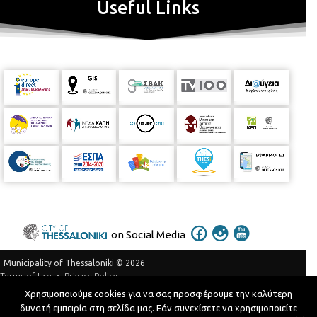
Useful Links
on Social Media
Municipality of Thessaloniki © 2026
Privacy Policy
Terms of Use
Χρησιμοποιούμε cookies για να σας προσφέρουμε την καλύτερη
Telephone Catalog
δυνατή εμπειρία στη σελίδα μας. Εάν συνεχίσετε να χρησιμοποιείτε