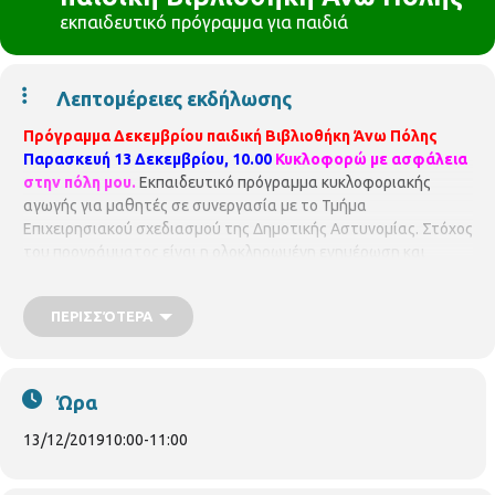
εκπαιδευτικό πρόγραμμα για παιδιά
Λεπτομέρειες εκδήλωσης
Πρόγραμμα Δεκεμβρίου παιδική Βιβλιοθήκη Άνω Πόλης
Παρασκευή 13 Δεκεμβρίου, 10.00
Κυκλοφορώ με ασφάλεια
στην πόλη μου.
Εκπαιδευτικό πρόγραμμα κυκλοφοριακής
αγωγής για μαθητές σε συνεργασία με το Τμήμα
Επιχειρησιακού σχεδιασμού της Δημοτικής Αστυνομίας. Στόχος
του προγράμματος είναι η ολοκληρωμένη ενημέρωση και
ευαισθητοποίηση των μαθητών σε θέματα οδικής παιδείας και
η διαμόρφωση της κυκλοφοριακής τους νοοτροπίας. Το
ΠΕΡΙΣΣΌΤΕΡΑ
πρόγραμμα επιμελούνται και παρουσιάζουν οι δημοτικοί
αστυνομικοί
Γκουτίδου Κωνσταντίνα
και
Ταχτεβρενίδου
Σωτηρία
. Απευθύνεται σε μαθητές και υλοποιείται με σχολεία
της περιοχής.
Ώρα
13/12/2019
10:00
-
11:00