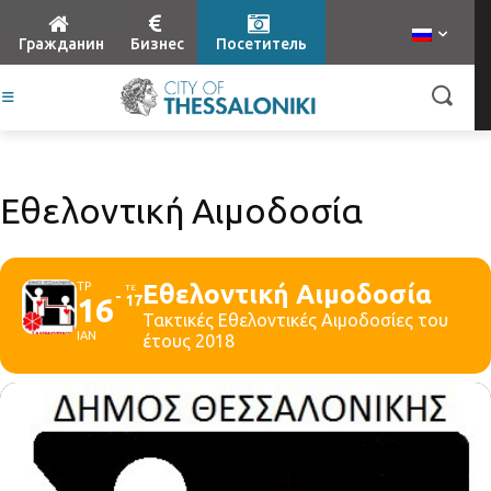
Гражданин
Бизнес
Посетитель
Εθελοντική Αιμοδοσία
ΤΡ
Εθελοντική Αιμοδοσία
ΤΕ
16
17
Τακτικές Εθελοντικές Αιμοδοσίες του
ΙΑΝ
έτους 2018