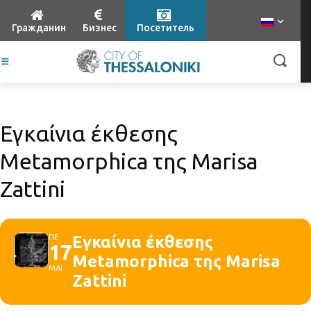
Гражданин
Бизнес
Посетитель
Εγκαίνια έκθεσης
Metamorphica της Marisa
Zattini
ΠΕ
Εγκαίνια έκθεσης
17
Metamorphica της Marisa
ΜΑΙ
Zattini