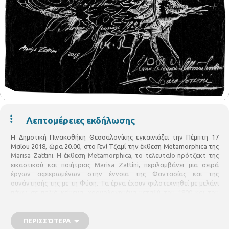
Λεπτομέρειες εκδήλωσης
Η Δημοτική Πινακοθήκη Θεσσαλονίκης εγκαινιάζει την Πέμπτη 17
Μαΐου 2018, ώρα 20.00, στο Γενί Τζαμί την έκθεση Metamorphica της
Marisa Zattini. Η έκθεση Metamorphica, το τελευταίο πρότζεκτ της
εικαστικού και ποιήτριας Marisa Zattini, περιλαμβάνει μια σειρά
έργων αφιερωμένων στην έννοια της Φαντασίας και της
συνάντησής της με τη Φύση. Τα έργα έχουν φιλοτεχνηθεί με μελάνι
πάνω σε παλιά κείμενα, χρονολογημένα μεταξύ του 1800 και του
1833, με μια τεχνική που συνδυάζει το μελάνι με φύλλα αλουμινίου -
καθρέφτη. Για την καλλιτέχνη τα έργα αυτά καταγράφουν έναν
διάλογο μεταξύ των ταυτοτήτων και της ιστορίας. Για τη σειρά των
ΠΕΡΙΣΣΌΤΕΡΑ
έργων της με τίτλο Metamorphica η Zattini αναφέρει: Όλα αρχίζουν