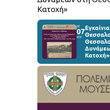
Κατοχή»
ΔΕ
Εγκαίνι
07
Θεσσαλο
ΑΠΡ
Θεσσαλο
Δυνάμεω
Κατοχή»