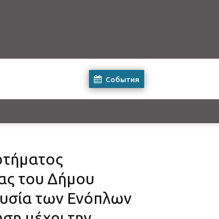
События
ρτήματος
ας του Δήμου
ουσία των Ενόπλων
ση μέχρι την