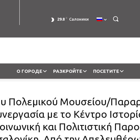
C
29.8
Салоники
О ГОРОДЕ
РАЗКРОЙТЕ
ПОСЕТИТЕ
του Πολεμικού Μουσείου/Παρα
νεργασία με το Κέντρο Ιστορί
οινωνική και Πολιτιστική Παρ
αλονίκη. Από την Απελευθέρω