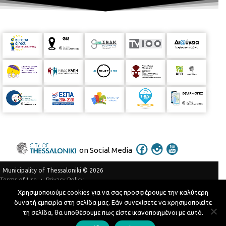
on Social Media
Municipality of Thessaloniki © 2026
Privacy Policy
Terms of Use
Χρησιμοποιούμε cookies για να σας προσφέρουμε την καλύτερη
Telephone Catalog
δυνατή εμπειρία στη σελίδα μας. Εάν συνεχίσετε να χρησιμοποιείτε
Developed by
MyCompany Projects
τη σελίδα, θα υποθέσουμε πως είστε ικανοποιημένοι με αυτό.