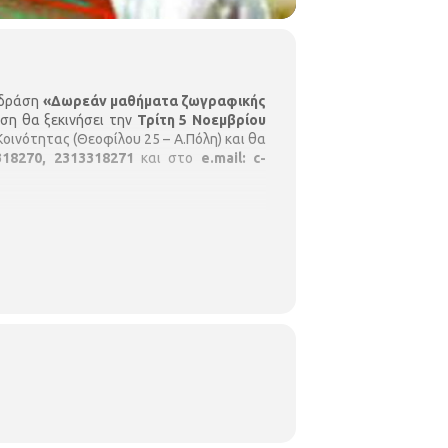
 δράση
«Δωρεάν μαθήματα ζωγραφικής
άση θα ξεκινήσει την
Τρίτη 5 Νοεμβρίου
Κοινότητας (Θεοφίλου 25 – Α.Πόλη) και θα
318270, 2313318271
και στο
e.mail: c-