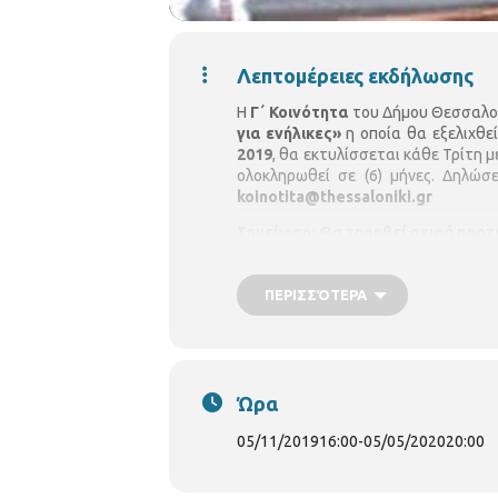
Λεπτομέρειες εκδήλωσης
Η
Γ΄ Κοινότητα
του Δήμου Θεσσαλον
για ενήλικες»
η οποία θα εξελιχθε
2019
, θα εκτυλίσσεται κάθε Τρίτη 
ολοκληρωθεί σε (6) μήνες. Δηλώ
koinotita@thessaloniki.gr
Σημείωση: Θα τηρηθεί σειρά προ
ΠΕΡΙΣΣΌΤΕΡΑ
Ώρα
05/11/2019
16:00
-
05/05/2020
20:00