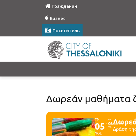
Гражданин
Бизнес
Посетитель
Δωρεάν μαθήματα ζ
ΤΡ
Δωρεά
ΤΡ
05
05
ΜΑΙ
Δράση της
ΝΟΕ