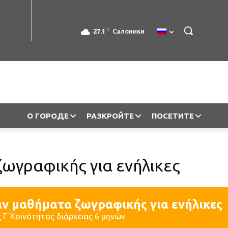
C
27.1
Салоники
О ГОРОДЕ
РАЗКРОЙТЕ
ПОСЕТИТЕ
ωγραφικής για ενήλικες
ν μαθήματα ζωγραφικής για ενήλικες
 Γ΄Κοινότητας διάρκειας 6 μηνών