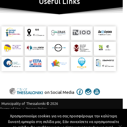
Useful Links
on Social Media
Municipality of Thessaloniki © 2026
Privacy Policy
Terms of Use
Χρησιμοποιούμε cookies για να σας προσφέρουμε την καλύτερη
Telephone Catalog
δυνατή εμπειρία στη σελίδα μας. Εάν συνεχίσετε να χρησιμοποιείτε
Developed by
MyCompany Projects