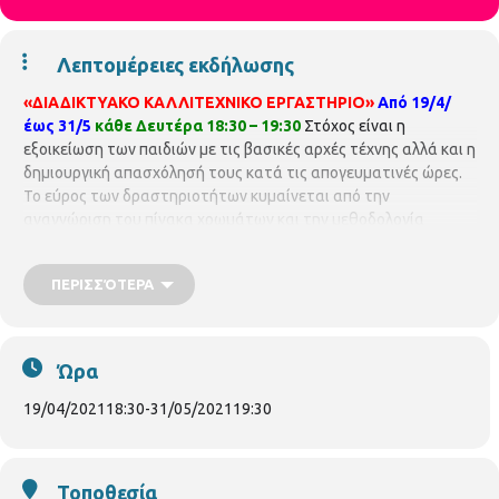
Λεπτομέρειες εκδήλωσης
«ΔΙΑΔΙΚΤΥΑΚΟ ΚΑΛΛΙΤΕΧΝΙΚΟ ΕΡΓΑΣΤΗΡΙΟ»
Από 19/4/
έως 31/5
κάθε Δευτέρα 18:30 – 19:30
Στόχος είναι η
εξοικείωση των παιδιών με τις βασικές αρχές τέχνης αλλά και η
δημιουργική απασχόλησή τους κατά τις απογευματινές ώρες.
Το εύρος των δραστηριοτήτων κυμαίνεται από την
αναγνώριση του πίνακα χρωμάτων και την μεθοδολογία
ανάμειξής τους, έως και την κατασκευή ενός πίνακα
νατουραλιστικής ή αφηρημένης τεχνοτροπίας.
ΠΕΡΙΣΣΌΤΕΡΑ
Παράλληλα,υπάρχει πρόβλεψη για κατασκευές από χαρτόνι ή
άλλα υλικά,τα οποία βρίσκονται μέσα στο σπίτι. Το
εργαστήριο είναι
ΔΩΡΕΑΝ
και θα πραγματοποιείται μέσω της
ηλεκτρονικής πλατφόρμας Zoom από την τελειόφοιτη
Ώρα
φοιτήτρια βιβλιοθηκονομίας κα
Σουζάνα Γιουβανούδη.
Απευθύνεται σε παιδιά ηλικίας 5 – 8 χρονών
Δηλώσεις
19/04/2021
18:30
-
31/05/2021
19:30
συμμετοχών θα γίνονται δεκτές από
05/04/2021 έως
16/04/2021
Πληροφορίες και εγγραφές
Παιδική Βιβλιοθήκη
Δελφών
Τηλ. 2310324090
p.vivlio.delfon@thessaloniki.gr
Τοποθεσία