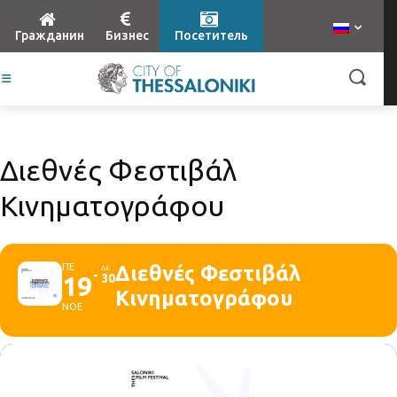
Гражданин
Бизнес
Посетитель
Διεθνές Φεστιβάλ
Κινηματογράφου
ΠΕ
Διεθνές Φεστιβάλ
ΔΕ
19
30
Κινηματογράφου
ΝΟΕ