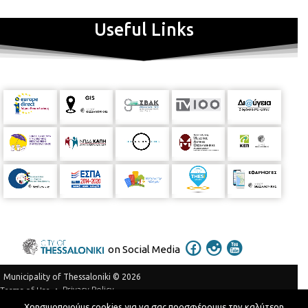
Useful Links
on Social Media
Municipality of Thessaloniki © 2026
Privacy Policy
Terms of Use
Χρησιμοποιούμε cookies για να σας προσφέρουμε την καλύτερη