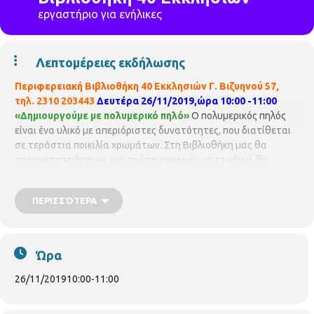
εργαστήριο για ενήλικες
Λεπτομέρειες εκδήλωσης
Περιφερειακή Βιβλιοθήκη 40 Εκκλησιών Γ. Βιζυηνού 57,
τηλ. 2310 203443
Δευτέρα 26/11/2019,ώρα 10:00 -11:00
«Δημιουργούμε με πολυμερικό πηλό»
Ο πολυμερικός πηλός
είναι ένα υλικό με απεριόριστες δυνατότητες, που διατίθεται
σε τεράστια ποικιλία χρωμάτων. Στη Βιβλιοθήκη μας θα
πραγματοποιήσουμε μια πρώτη γνωριμία με το υλικό, θα
πειραματιστούμε με διάφορες τεχνικές (κοψίματος, ανάμειξης,
σύνθεσης) και θα κατασκευάσουμε πρωτότυπες δημιουργίες.
ΠΕΡΙΣΣΌΤΕΡΑ
Αφήνουμε τη φαντασία μας να δημιουργήσει πρωτότυπες
κατασκευές της αρεσκείας μας!! Υλικά: 2 φακελάκια
πολυμερικού πηλού (κατά προτίμηση
Staedtler
fimo
classic
,
fimo
soft
,
fimo
effect
) σε χρώματα της επιλογής σας. 1 λάμα
Ώρα
κοπιδιού, 2 οδοντογλυφίδες και χαρτί κουζίνας. Με τη
διεθνολόγο
Αθηνά Πεχλιβανίδου
Με προεγγραφή. Μέχρι 15
26/11/2019
10:00
-
11:00
άτομα.