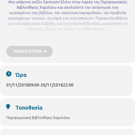
Μια υπέροχη σεζόν ξεκίνησε!
Ελάτε στην παρέα της Περιφερειακής
Βιβλιοθήκης Χαριλάου και
απολαύστε την ανάγνωση του
αγαπημένου σας βιβλίου, την αφήγηση παραμυθιών, την προβολή
αγαπημένων ταινιών, τη χαρά των κατασκευών.
Παρακολουθήστε
μια ενδιαφέρουσα διάλεξη, μια λογοτεχνική βραδιά, μοιραστείτε το
χόμπι σας, ζήστε τον παλμό της βιβλιοθήκης…
ΠΕΡΙΣΣΌΤΕΡΑ
Ώρα
01/11/2018
09:00
-
30/11/2018
22:00
Με ένα πλούσιο πρόγραμμα δράσεων υποδέχεται το φθινόπωρο η
Τοποθεσία
Περιφερειακή Βιβλιοθήκη Χαριλάου.
Εκπαιδευτικά προγράμματα,
συγγραφείς και βιβλία, παραμύθια, ταινίες, κατασκευές, λέσχες
Περιφερειακή Βιβλιοθήκη Χαριλάου
ανάγνωσης, ενημερωτικές διαλέξεις και πολλά ακόμη...
ΔΡΑΣΕΙΣ ΓΙΑ ΠΑΙΔΙΑ
• Δευτέρα 5 Νοεμβρίου, 18:30
Παραμύθια και ιστορίες. «Το Τζάτζαλο»
Αν βρίσκετε το