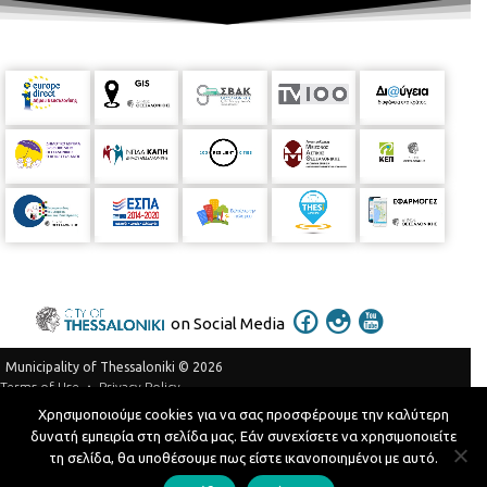
on Social Media
Municipality of Thessaloniki © 2026
Privacy Policy
Terms of Use
Χρησιμοποιούμε cookies για να σας προσφέρουμε την καλύτερη
Telephone Catalog
δυνατή εμπειρία στη σελίδα μας. Εάν συνεχίσετε να χρησιμοποιείτε
Developed by
MyCompany Projects
τη σελίδα, θα υποθέσουμε πως είστε ικανοποιημένοι με αυτό.