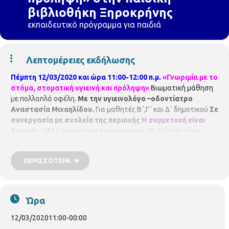
βιβλιοθήκη Ξηροκρήνης
εκπαιδευτικό πρόγραμμα για παιδιά
Λεπτομέρειες εκδήλωσης
Πέμπτη 12/03/2020
και ώρα 11:00-12:00 π.μ.
«Γνωριμία με το
στόμα, στοματική υγιεινή και πρόληψη»
Βιωματική μάθηση
με πολλαπλά οφέλη.
Με την υγιεινολόγο –οδοντίατρο
Αναστασία Μιχαηλίδου.
Για μαθητές Β΄,Γ΄ και Δ΄ δημοτικού
Σε
συνεργασία με σχολεία της περιοχής
Η συμμετοχή είναι
δωρεάν, αλλά απαιτείται προεγγραφή.
Οι θέσεις είναι
περιορισμένες και θα τηρηθεί απόλυτη σειρά
προτεραιότητας, ενώ θα υπάρξει λίστα αναμονής σε
ΠΕΡΙΣΣΌΤΕΡΑ
περίπτωση υπεράριθμων εγγραφών.
ΠΑΙΔΙΚΗ ΒΙΒΛΙΟΘΗΚΗ
ΞΗΡΟΚΡΗΝΗΣ
Γρ. Κολωνιάρη 23
Τ.κ.54629
Τηλ.2310514780
p.vivlio.xirokrinis@thessaloniki.gr
Ώρα
12/03/2020
11:00
-
00:00