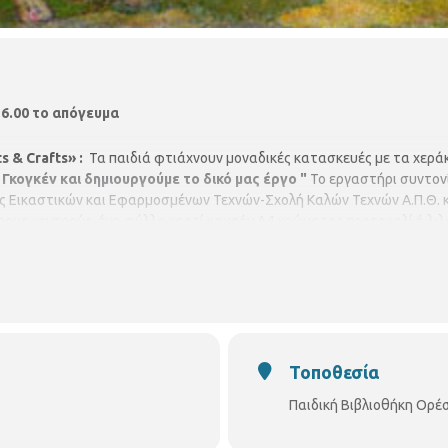
 6.00 το απόγευμα
s & Crafts» :
Τα παιδιά φτιάχνουν μοναδικές κατασκευές με τα χερά
Γκογκέν και δημιουργούμε το δικό μας έργο "
Το εργαστήρι συντον
 Εικαστικών και Εφαρμοσμένων Τεχνών-Σχολή Καλών Τεχνών Α.Π.Θ. 
ρους χοντρούς, ένα φύλλο χαρτί κανσόν Α4 χρώματος πορτοκαλί ή λιλ
Τοποθεσία
Παιδική Βιβλιοθήκη Ορέ