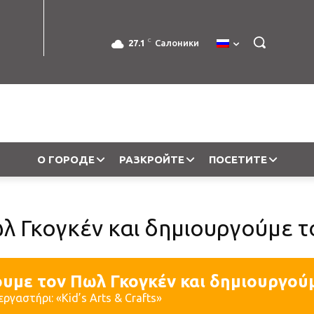
C
27.1
Салоники
О ГОРОДЕ
РАЗКРОЙТЕ
ПОСЕТИТЕ
λ Γκογκέν και δημιουργούμε το
υμε τον Πωλ Γκογκέν και δημιουργούμ
εργαστήρι: «Kid’s Arts & Crafts»