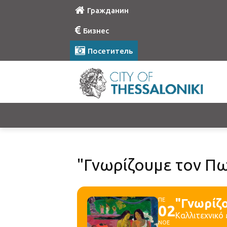
Гражданин
Бизнес
Посетитель
"Γνωρίζουμε τον Πω
ΠΕ
"Γνωρίζο
02
Καλλιτεχνικό 
ΝΟΕ