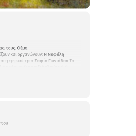
κια τους. Θέμα
ίζουν και οργανώνουν:
Η Νεφέλη
και η εμψυχώτρια
Σοφία Γωνιάδου
Τα
ά ή πράσινο
Για παιδιά ηλικίας 6-9
στου