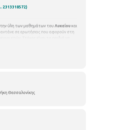
. 2313318572)
ι την ύλη των μαθημάτων του
Λυκείου
και
 απαντάνε σε ερωτήσεις που αφορούν στη
ενων ετών. Στόχος είναι τα παιδιά να
ατος:
Σακελλαρίου Νικόλαος
,
2.15
οθήκη Θεσσαλονίκης