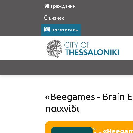
Гражданин
Бизнес
Посетитель
«Βeegames - Brain E
παιχνίδι
ΔΕ
«Βeegame