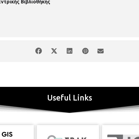
εντρικής Βιβλιοθήκης
Useful Links