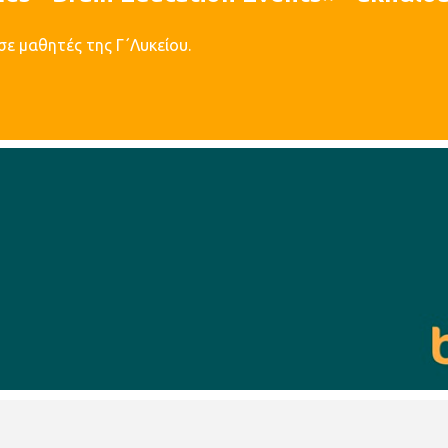
σε μαθητές της Γ΄Λυκείου.