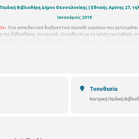
Παιδική Βιβλιοθήκη Δήμου Θεσσαλονίκης ( Εθνικής Αμύνης 27, τηλ
Ιανουάριος 2018
ts
»
Ένα εκπαιδευτικό διαδραστικό παιχνίδι γνώσεων που μετατρέπε
της βιβλιοθήκης, σε παιχνίδι. Οι μαθητές με τη χρήση των tablets,
μοσμένες στην σχολική ύλη κάθε τάξης, αλλά και σε γνώσεις προηγούμ
ας και διασκεδάζοντας στη δική τους βιβλιοθήκη. Υπεύθυνοι προγράμμ
δωρος
, Φυσικός .
Δευτέρα
29/1/2018
, ώρα 10.00 – 11.00 και 11.15 – 1
Τοποθεσία
Κεντρική Παιδική Βιβλι