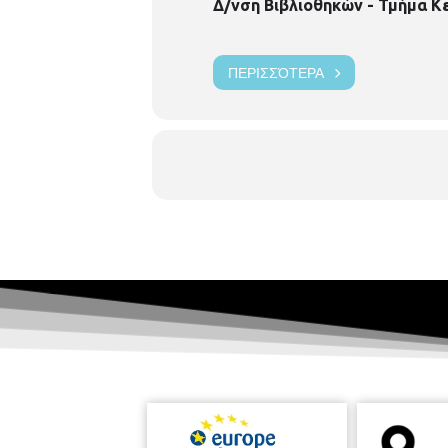
Δ/νση Βιβλιοθηκών - Τμήμα Κ
ΠΕΡΙΣΣΌΤΕΡΑ