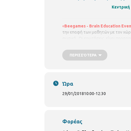
Κεντρική 
«
Βeegames -
Brain Education Even
την επαφή των μαθητών με τον χώρο 
φυσική . Οι ερωτήσεις είναι προσαρ
ελέγξουν τις γνώσεις τους, παίζοντ
Μαθηματικός και ο
Στεφάνου Θεό
ΠΕΡΙΣΣΌΤΕΡΑ
Ώρα
29/01/2018
10:00
-
12:30
Φορέας