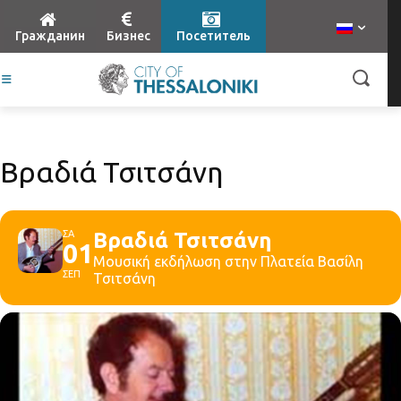
Гражданин
Бизнес
Посетитель
Βραδιά Τσιτσάνη
ΣΑ
Βραδιά Τσιτσάνη
01
Μουσική εκδήλωση στην Πλατεία Βασίλη
ΣΕΠ
Τσιτσάνη