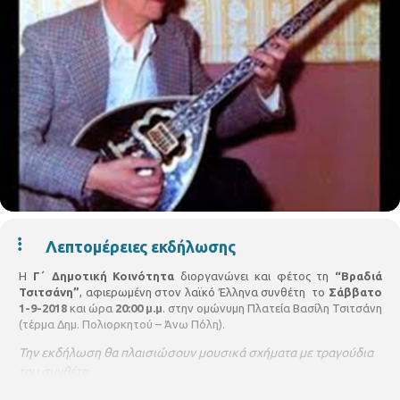
Λεπτομέρειες εκδήλωσης
Η
Γ΄ Δημοτική Κοινότητα
διοργανώνει και φέτος τη
“Βραδιά
Τσιτσάνη”
, αφιερωμένη στον λαϊκό Έλληνα συνθέτη το
Σάββατο
1-9-2018
και ώρα
20:00 μ.μ
. στην ομώνυμη Πλατεία Βασίλη Τσιτσάνη
(τέρμα Δημ. Πολιορκητού – Άνω Πόλη).
Την εκδήλωση θα πλαισιώσουν μουσικά σχήματα με τραγούδια
του συνθέτη.