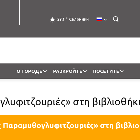
C
27.1
Салоники
О ГОРОДЕ
РАЗКРОЙТЕ
ПОСЕТИТЕ
γλυφιτζουριές» στη βιβλιοθή
ς Παραμυθογλυφιτζουριές» στη βιβλι