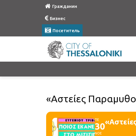
Гражданин
Бизнес
Посетитель
«Αστείες Παραμυθο
ΠΕ
«Αστείε
30
ΝΟΕ