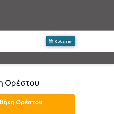
События
κη Ορέστου
οθήκη Ορέστου