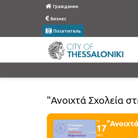
Гражданин
Бизнес
Посетитель
"Ανοιχτά Σχολεία σ
ΤΕ
"Ανοιχτά
17
ΟΚΤ