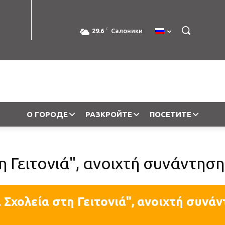
C
29.6
Салоники
О ГОРОДЕ
РАЗКРОЙТЕ
ПОСЕТИТЕ
τη Γειτονιά", ανοιχτή συνάντη
 Σχολεία στη Γειτονιά", ανοιχτή συν