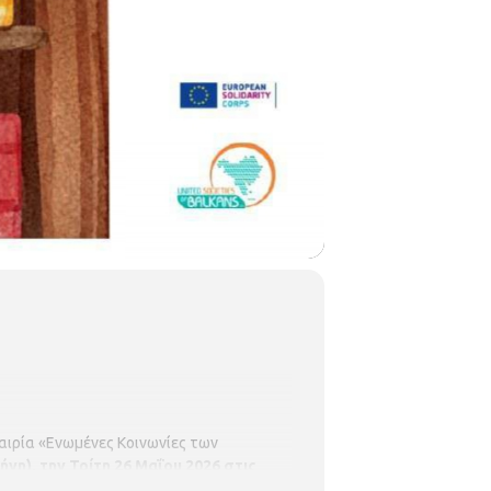
αιρία «Ενωμένες Κοινωνίες των
η), την Τρίτη 26 Μαΐου 2026 στις
που φιλοξενεί η United Societies of