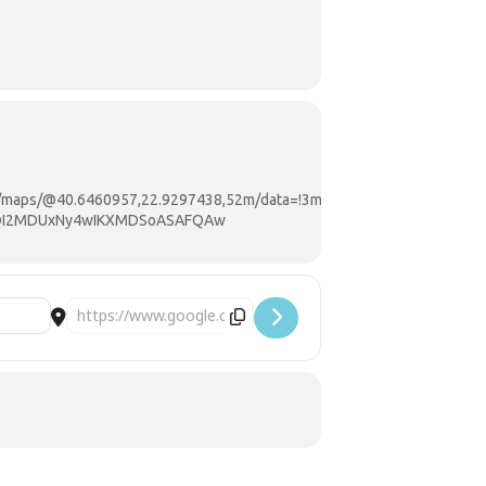
ες) αλλά και δραστηριότητα ζωγραφικής
μετοχή είναι δωρεάν και ανοιχτή για
/maps/@40.6460957,22.9297438,52m/data=!3m1!1e3?
MDI2MDUxNy4wIKXMDSoASAFQAw