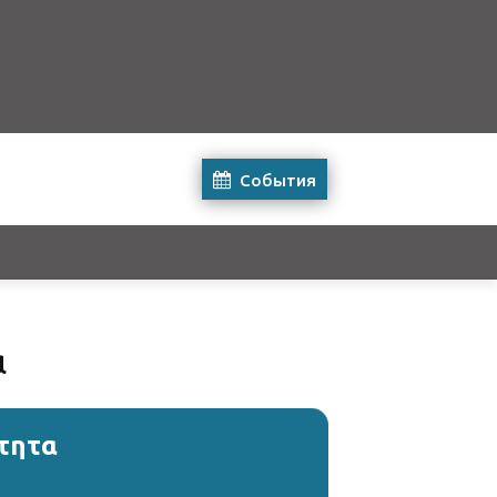
События
α
τητα