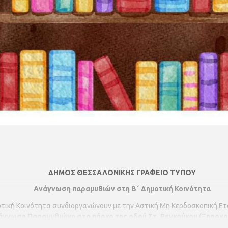
ΔΗΜΟΣ ΘΕΣΣΑΛΟΝΙΚΗΣ ΓΡΑΦΕΙΟ ΤΥΠΟΥ
Ανάγνωση παραμυθιών στη Β΄ Δημοτική Κοινότητα
οτική Κοινότητα συνδιοργανώνουν με την Αστική Μη Κερδοσκοπική Ετ
γνωση Παραμυθιών» στο πάρκο της οδού Στ. Ρεγκούκου (Ξηροκρήν
ηση/ανάγνωση παραμυθιών από τους διεθνείς και τοπικούς εθελοντές 