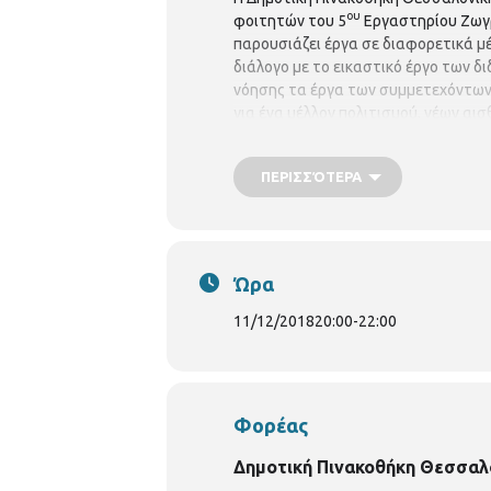
ου
φοιτητών του 5
Εργαστηρίου Ζωγρ
παρουσιάζει έργα σε διαφορετικά μέ
διάλογο με το εικαστικό έργο των δ
νόησης τα έργα των συμμετεχόντων, 
για ένα μέλλον πολιτισμού, νέων 
Eργαστηρίου Ζωγραφικής αφορά όλους
πλαίσιο μιας διαδικασίας που εκτείν
ΠΕΡΙΣΣΌΤΕΡΑ
Εργαστηρίου: Γιώργος Διβάρης, καθ
Αλίκη Μαρτζοπούλου, ΕΔΙΠ και οι φο
Μαρκέλλα Ιακώβου, Παναγιώτης Κού
Μιχαλόπουλος, Ηλίας Μπουτανιώτης
Κωνσταντίνος Τερζής, Μάγια Τζούρι
Ώρα
Bianca Βασ. Όλγας 180 και Θεμ. Σοφ
Τρίτη έως Παρασκευή 10.00 έως 16.
11/12/2018
20:00
-
22:00
2019
[1]
Από το κείμενο για την έκ
Φορέας
Δημοτική Πινακοθήκη Θεσσαλ