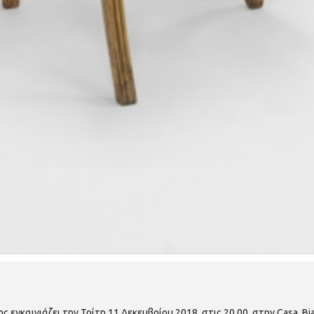
 εγκαινιάζει την Τρίτη 11 Δεκεμβρίου 2018, στις 20.00, στην Casa Bi