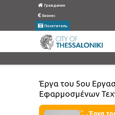
Гражданин
Бизнес
Посетитель
Έργα του 5ου Εργαστ
Εφαρμοσμένων Τεχν
ΤΡ
Έργα του