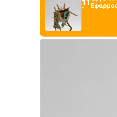
11
Εφαρμοσμ
ΔΕΚ