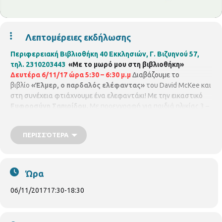
Λεπτομέρειες εκδήλωσης
Περιφερειακή Βιβλιοθήκη 40 Εκκλησιών
, Γ. Βιζυηνού 57,
τηλ. 2310203443
«Με το μωρό μου στη βιβλιοθήκη»
Δευτέρα 6/11/17 ώρα 5:30 – 6:30 μ.μ
Διαβάζουμε το
βιβλίο
«Έλμερ, ο παρδαλός ελέφαντας»
του David McKee και
στη συνέχεια φτιάχνουμε ένα ελεφαντάκι! Με την εικαστικό
Ευφροσύνη Σαπιρίδου.
Με προεγγραφή για παιδιά ηλικίας 3 –
5 ετών, μέχρι 8 παιδιά με τους γονείς τους.
ΠΕΡΙΣΣΌΤΕΡΑ
Ώρα
06/11/2017
17:30
-
18:30