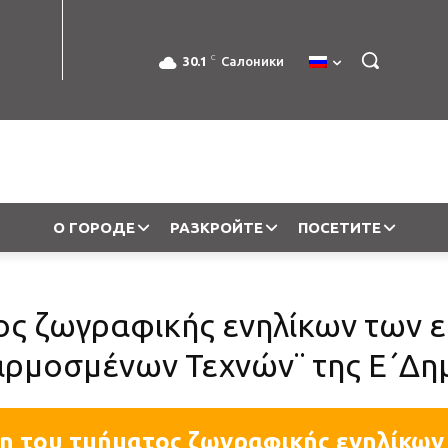
C
30.1
Салоники
О ГОРОДЕ
РАЗКРОЙТЕ
ПОСЕТИТЕ
ος ζωγραφικής ενηλίκων των 
αρμοσμένων Τεχνών¨ της Ε΄Δη
η του τμήματος ζωγραφικής ενηλίκων