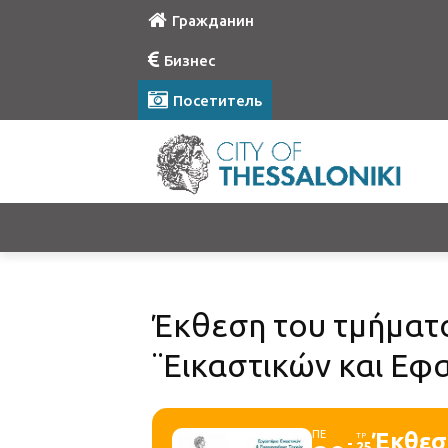
Гражданин
Бизнес
Посетитель
Έκθεση του τμήματ
¨Εικαστικών και Εφ
ΠΕ
Έκθεσ
ΤΡ
25