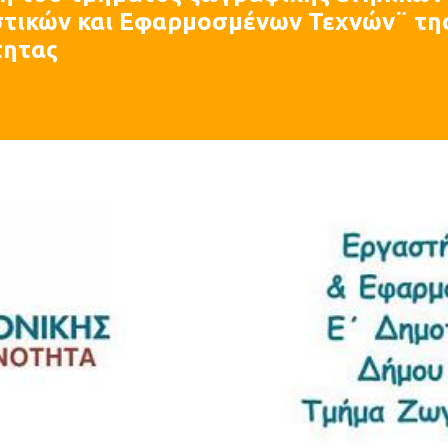
στικών και Εφαρμοσμένων Τεχνών¨ τη
τητας