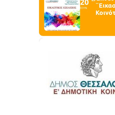
20
¨Εικα
ΙΟΥΝ
Κοινό