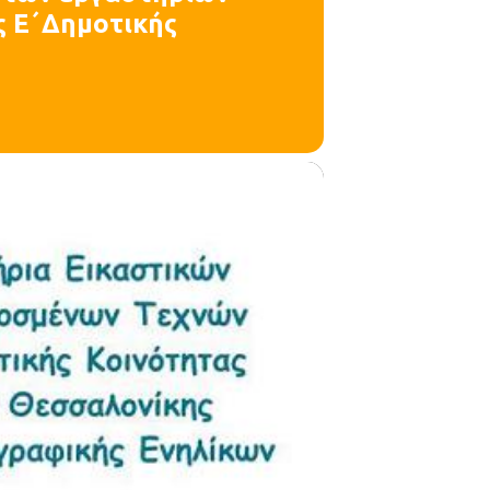
ς Ε΄Δημοτικής