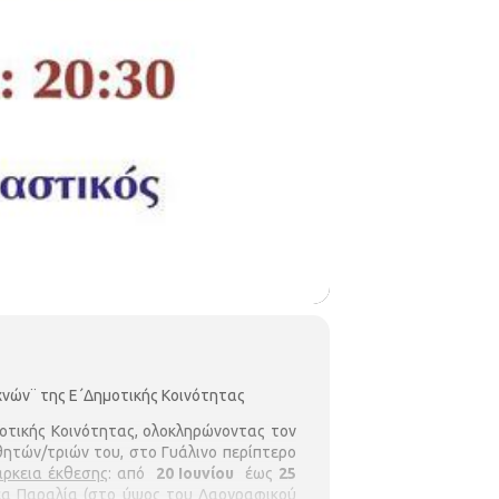
νών¨ της Ε΄Δημοτικής Κοινότητας
οτικής Κοινότητας, ολοκληρώνοντας τον
ητών/τριών του, στο Γυάλινο περίπτερο
άρκεια έκθεσης
: από
20 Ιουνίου
έως
25
Νέα Παραλία (στο ύψος του Λαογραφικού