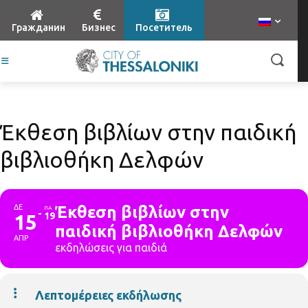
Гражданин
Бизнес
Посетитель
Έκθεση βιβλίων στην παιδική
βιβλιοθήκη Δελφών
ΔΕ
Έκθεση βιβλίων στην
ΠΑ
15
19
παιδική βιβλιοθήκη Δελφών
ΑΠΡ
εκδηλώσεις για παιδιά
Λεπτομέρειες εκδήλωσης