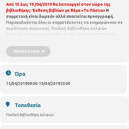
Από 15 έως 19 /04/2019 θα λειτουργεί στον χώρο της
βιβλιοθήκης:
Έκθεση βιβλίων με θέμα «Το Πάσχα»
Η
συμμετοχή είναι δωρεάν αλλά απαιτείται προεγγραφή.
Παρακαλούνται όλοι οι συμμετέχοντες να ενημερώνουν σε
περίπτωση ακύρωσης.
Παιδική Βιβλιοθήκη Δελφών
Δελφών 208 και Ορεστιάδος 3, τηλ. 2310 324090
Ωράριο
λειτουργίας
Δευτέρα έως Tετάρτη : 2 μ.μ. – 8:30 μ.μ.
Πέμπτη
– Παρασκευή : 8.00 π.μ. – 3.00 μ.μ.
ΠΕΡΙΣΣΌΤΕΡΑ
p.vivlio.delfon@thessaloniki.grΡ
Ώρα
15/04/2019
09:00
-
19/04/2019
20:00
Τοποθεσία
Παιδική Βιβλιοθήκη Δελφών