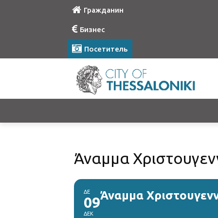
Гражданин
Бизнес
Посетитель
Άναμμα Χριστουγενν
ΔΕ
Άναμμα Χριστουγενν
09
ΔΕΚ