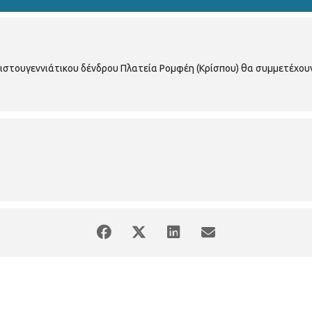
τουγεννιάτικου δένδρου Πλατεία Ρομφέη (Κρίσπου) θα συμμετέχου