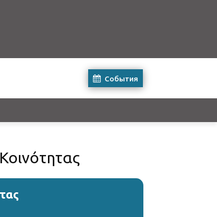
События
 Κοινότητας
τας