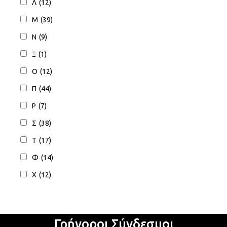
Λ
(12)
Μ
(39)
Ν
(9)
Ξ
(1)
Ο
(12)
Π
(44)
Ρ
(7)
Σ
(38)
Τ
(17)
Φ
(14)
Χ
(12)
Γρήγοροι Σύνδεσμοι