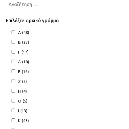
Επιλέξτε αρχικό γράμμα
Α
(48)
Β
(23)
Γ
(17)
Δ
(18)
Ε
(16)
Ζ
(5)
Η
(4)
Θ
(5)
Ι
(13)
Κ
(45)