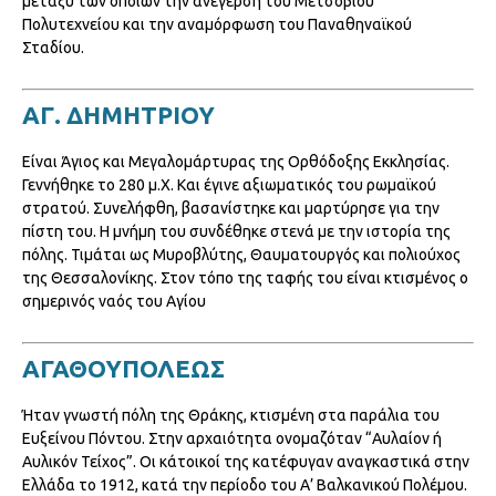
μεταξύ των οποίων την ανέγερση του Μετσόβιου
Πολυτεχνείου και την αναμόρφωση του Παναθηναϊκού
Σταδίου.
ΑΓ. ΔΗΜΗΤΡΙΟΥ
Είναι Άγιος και Μεγαλομάρτυρας της Ορθόδοξης Εκκλησίας.
Γεννήθηκε το 280 μ.Χ. Και έγινε αξιωματικός του ρωμαϊκού
στρατού. Συνελήφθη, βασανίστηκε και μαρτύρησε για την
πίστη του. Η μνήμη του συνδέθηκε στενά με την ιστορία της
πόλης. Τιμάται ως Μυροβλύτης, Θαυματουργός και πολιούχος
της Θεσσαλονίκης. Στον τόπο της ταφής του είναι κτισμένος ο
σημερινός ναός του Αγίου
ΑΓΑΘΟΥΠΟΛΕΩΣ
Ήταν γνωστή πόλη της Θράκης, κτισμένη στα παράλια του
Ευξείνου Πόντου. Στην αρχαιότητα ονομαζόταν “Αυλαίον ή
Αυλικόν Τείχος”. Οι κάτοικοί της κατέφυγαν αναγκαστικά στην
Ελλάδα το 1912, κατά την περίοδο του Α’ Βαλκανικού Πολέμου.