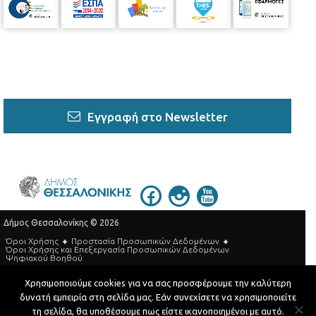
Εγγραφή στο Newsletter
Δήμος Θεσσαλονίκης © 2026
Όροι Χρήσης
Προστασία Προσωπικών Δεδομένων
Όροι Xρήσης και Eπεξεργασία Προσωπικών Δεδομένων
Ψηφιακού Βοηθού
Τηλεφωνικός Κατάλογος
Χρησιμοποιούμε cookies για να σας προσφέρουμε την καλύτερη
δυνατή εμπειρία στη σελίδα μας. Εάν συνεχίσετε να χρησιμοποιείτε
Developed by
MyCompany Projects
τη σελίδα, θα υποθέσουμε πως είστε ικανοποιημένοι με αυτό.