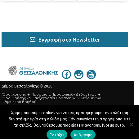
Εγγραφή στο Newsletter
Δήμος Θεσσαλονίκης © 2026
Όροι Χρήσης
Προστασία Προσωπικών Δεδομένων
Όροι Xρήσης και Eπεξεργασία Προσωπικών Δεδομένων
Ψηφιακού Βοηθού
Τηλεφωνικός Κατάλογος
Χρησιμοποιούμε cookies για να σας προσφέρουμε την καλύτερη
δυνατή εμπειρία στη σελίδα μας. Εάν συνεχίσετε να χρησιμοποιείτε
Developed by
MyCompany Projects
τη σελίδα, θα υποθέσουμε πως είστε ικανοποιημένοι με αυτό.
Εντάξει
Απόρριψη