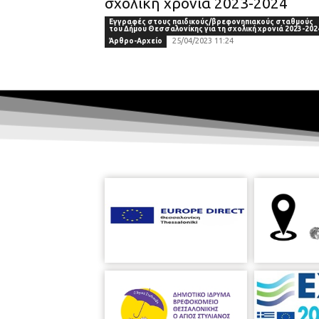
σχολική χρονιά 2023-2024
Εγγραφές στους παιδικούς/βρεφονηπιακούς σταθμούς
του Δήμου Θεσσαλονίκης για τη σχολική χρονιά 2023-202
25/04/2023 11:24
Άρθρο-Αρχείο