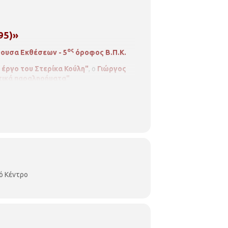
95)»
ος
θουσα Εκθέσεων - 5
όροφος Β.Π.Κ.
 έργο του Στερίκα Κούλη"
,
ο
Γιώργος
ικά παραληρήματα"
έγκος
9:00 - 14:00 & 17:00 - 21:00
ό Κέντρο