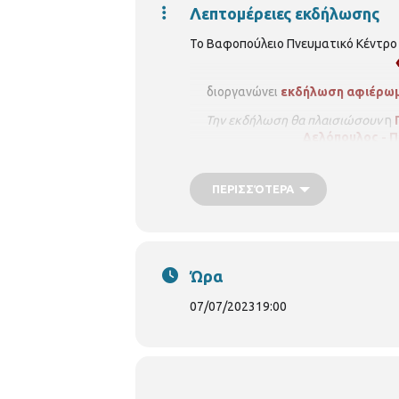
Λεπτομέρειες εκδήλωσης
Το Βαφοπούλειο Πνευματικό Κέντρο 
διοργανώνει
εκδήλωση αφιέρω
Την εκδήλωση θα πλαισιώσουν
η
Δελόπουλος - Π
κ
ΠΕΡΙΣΣΌΤΕΡΑ
Διάρκεια έκθεσης:
8 Ιουνίου
έως
10
Ώρα
07/07/2023
19:00