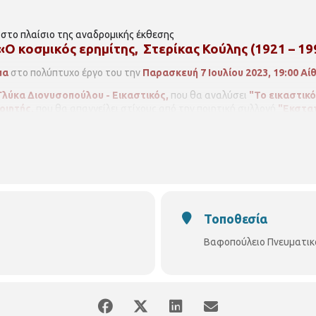
στο πλαίσιο της αναδρομικής έκθεσης
«Ο κοσμικός ερημίτης, Στερίκας Κούλης (1921 – 19
μα
στο πολύπτυχο έργο του την
Παρασκευή 7 Ιουλίου 2023, 19:00
Αί
Γλύκα Διονυσοπούλου - Εικαστικός,
που θα αναλύσει
"Το εικαστικό
οιητής,
που θα
απαγγείλει στίχους από την ποιητική συλλογή
"Εκστατ
αι θα την επενδύσουν μουσικά οι:
Λαέρτης Κούλης
και
Αλέξανδρος Β
 Ιουλίου 2023
,
Ημέρες και ώρες λειτουργίας:
Δευτέρα - Παρασκευή 0
Τοποθεσία
Βαφοπούλειο Πνευματικ