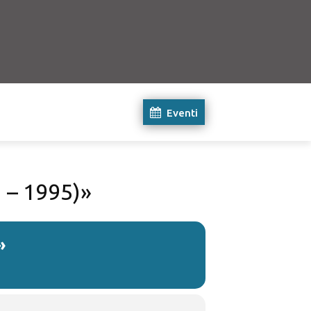
Eventi
 – 1995)»
»