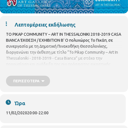
Λεπτομέρειες εκδήλωσης
TO PIKAP COMMUNITY – ART IN THESSALONIKI 2018-2019 CASA
BIANCA ΈΚΘΕΣΗ / ΕΧΗΙΒΙΤΙΟΝ Β' Ο πολυχώρος Το Πικάπ, σε
συνεργασία με τη Δημοτική Πινακοθήκη Θεσσαλονίκης,
διοργανώνει την έκθεση με τίτλο “To Pikap Community – Art In
Thessaloniki - 2018-2019 - Casa Bianca” με στόχο την
παρουσίαση και ανάδειξη της πιο πρόσφατης εικαστικής
παραγωγής και της καλλιτεχνικής κοινότητας της πόλης. The
multi-purpose venue To Pikap, in collaboration with the Municipal
ΠΕΡΙΣΣΌΤΕΡΑ
Art Gallery of Thessaloniki, organizes the exhibition “To Pikap
Community – Art In Thessaloniki - 2018-2019 - Casa Bianca”, with
the primary aim to present and showcase the most recent visual
art creation and the artistic community of the city. Τοποθεσία /
Ώρα
Venue: Δημοτική Πινακοθήκη Θεσσαλονίκης (Casa Bianca), Βασ.
Όλγας 182 & Θεμ. Σοφούλη Municipal Art Gallery of Thessaloniki
11/02/2020
20:00
-
22:00
(Casa Bianca), 182, Vas. Olgas Street & Them. Sofouli Street
Διάρκεια / Duration: Τρίτη 11 Φεβρουαρίου έως και Τρίτη 25