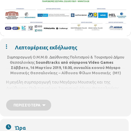
Λεπτομέρειες εκδήλωσης
Συμπαραγωγή Ο.Μ.Μ.Θ. Διεύθυνσης Πολιτισμού & Τουρισμού Δήμου
Θεσσαλονίκης
Soundtracks από σύγχρονα Video Games
Σάββατο, 16 Μαρτίου 2019, 18.00, συναυλία κοινού
Μέγαρο
Μουσικής Θεσσαλονίκης – Αίθουσα Φίλων Μουσικής (Μ1)
Η μεγάλη συμπαραγωγή του Μεγάρου Μουσικής και της
Διεύθυνσης Πολιτισμού και Τουρισμού Δήμου Θεσσαλονίκης
απευθύνεται σε μικρούς και μεγάλους που ασχολούνται με το
gaming. Η δράση των βιντεοπαιχνιδιών επενδύεται μουσικά
ΠΕΡΙΣΣΌΤΕΡΑ
από πολύ ενδιαφέρουσες και επικές μουσικές συμφωνικές
συνθέσεις, οι οποίες υποβάλουν το παίκτη ώστε να επιτύχει
μεγάλες επιδόσεις σε δύσκολες αποστολές. Τις συνθέσεις
αυτές από παιχνίδια όπως Super Mario, World of Warcraft,
Ώρα