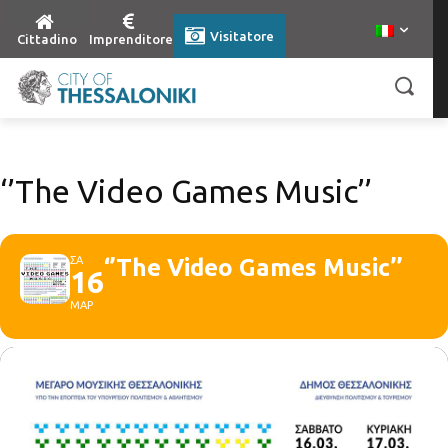
Visitatore
Cittadino
Imprenditore
‘’The Video Games Music’’
ΣΑ
‘’The Video Games Music’’
16
ΜΑΡ