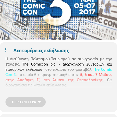
Λεπτομέρειες εκδήλωσης
H
Διεύθυνση Πολιτισμού-Τουρισμού
σε συνεργασία
με την
εταιρεία
T
he Comiccon p.c.
-
Διοργάνωση Συνεδρίων και
Εμπορικών Εκθέσεων,
στο πλαίσιο του
φεστιβάλ
The Comic
Con 3
,
το οποίο θα πραγματοποιηθεί στις
5, 6 και 7 Μαΐου,
στην Αποθήκη Γ’, στο λιμάνι της Θεσσαλονίκης
,
θα
διοργανώσει τις κάτωθι εκδηλώσεις:
1. Εργαστήριο για παιδιά με την Giada Perissinotto,
ΠΕΡΙΣΣΌΤΕΡΑ
σχεδιάστρια της Disne
y
, στον ΟΛΘ, στις 6/5/2017.