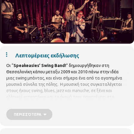
Λεπτομέρειες εκδήλωσης
Οι “
Speakeasies’ Swing Band!
” δημιουργήθηκαν στη
Θεσσαλονίκη κάπου μεταξυ 2009 και 2010 πάνω στην ιδέα
μιας swing μπάντας, και είναι σήμερα ένα από τα αγαπημένα
μουσικά σύνολα της πόλης. Η μουσική τους συγκαταλέγεται
στους ήχους swing, blues, jazz και manuche, σε ξένο και
ελληνικό ρεπερτόριο, και το όνομά τους παραπέμπει στο
κίνημα των “
Speakeasies
” που διαμορφώθηκε τη δεκαετία
του ’20 και τα δεκάδες παράνομα (
speakeasies
) που άνοιγαν
ΠΕΡΙΣΣΌΤΕΡΑ
για να προμηθεύσουν με αλκοόλ την πλειοψηφία των πολιτών
που αντιδρούσε στην επιβολή του νόμου της
ποτοαπαγόρευσης. Μετά από τις δεκάδες εμφανίσεις στη