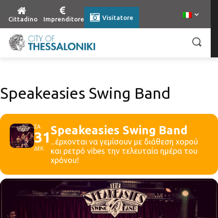
Visitatore
Cittadino
Imprenditore
Speakeasies Swing Band
ΣΑ
Speakeasies Swing Band
31
...έρχονται να γεμίσουν με διάθεση χορού
ΔΕΚ
και ρετρό vibes την τελευταία ημέρα του
χρόνου!