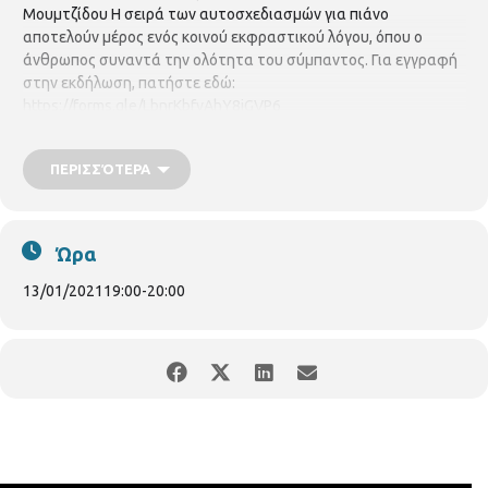
Μουμτζίδου Η σειρά των αυτοσχεδιασμών για πιάνο
αποτελούν μέρος ενός κοινού εκφραστικού λόγου, όπου ο
άνθρωπος συναντά την ολότητα του σύμπαντος. Για εγγραφή
στην εκδήλωση, πατήστε εδώ:
https://forms.gle/LbnrKbfvAhY8iGVP6
https://authgr.zoom.us/j/92679988294
ΠΕΡΙΣΣΌΤΕΡΑ
Ώρα
13/01/2021
19:00
-
20:00