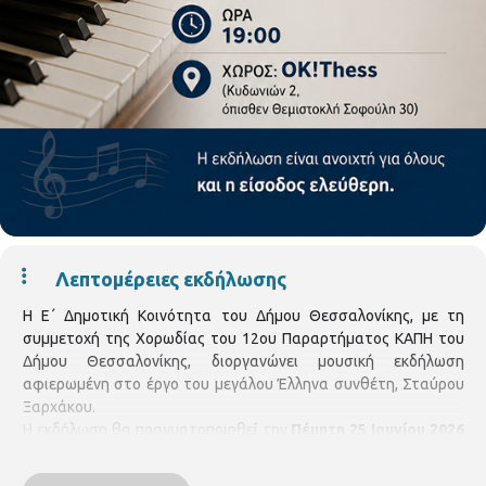
Λεπτομέρειες εκδήλωσης
Η Ε΄ Δημοτική Κοινότητα του Δήμου Θεσσαλονίκης, με τη
συμμετοχή της Χορωδίας του 12ου Παραρτήματος ΚΑΠΗ του
Δήμου Θεσσαλονίκης, διοργανώνει μουσική εκδήλωση
αφιερωμένη στο έργο του μεγάλου Έλληνα συνθέτη, Σταύρου
Ξαρχάκου.
Η εκδήλωση θα πραγματοποιηθεί την
Πέμπτη 25 Ιουνίου 2026
και ώρα 19:00
, στον χώρο του OK!Thess (Κυδωνιών 2, όπισθεν
Θεμιστοκλή Σοφούλη 30).