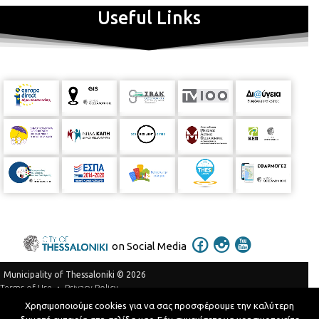
Useful Links
on Social Media
Municipality of Thessaloniki © 2026
Privacy Policy
Terms of Use
Χρησιμοποιούμε cookies για να σας προσφέρουμε την καλύτερη
Telephone Catalog