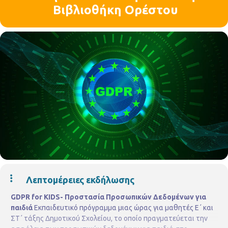
Βιβλιοθήκη Ορέστου
Λεπτομέρειες εκδήλωσης
GDPR for KIDS- Προστασία Προσωπικών Δεδομένων για
παιδιά
Εκπαιδευτικό πρόγραμμα μιας ώρας για μαθητές Ε΄ και
ΣΤ΄ τάξης Δημοτικού Σχολείου, το οποίο πραγματεύεται την