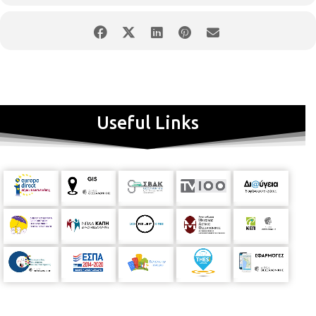
της επιχείρησης (προϊόντος/υπηρεσίας) μου
Τετάρτη 4 Ιουλίου
2018
9. Ανάλυση SWOT = Ανάλυση Δυνατών και αδύνατων
σημείων, Ευκαιριών και Απειλών 10. Διαμόρφωση Στρατηγικής
της επιχείρησης, Ποιο είναι το όραμα και η αποστολή της
επιχείρησης μου; 11. Διαμόρφωση Πλάνου Marketing Α': α)
Επιλογή προϊόντων / υπηρεσιών β) Διαμόρφωση τιμολογιακής
πολιτικής γ) Επιλογή καναλιών διανομής
Πέμπτη 5 Ιουλίου 2018
11. Διαμόρφωση Πλάνου Marketing B': δ) Διαμόρφωση
Useful Links
πολιτικής προώθησης πωλήσεων ε) Διαμόρφωση πλάνου
επικοινωνίας και προώθησης ζ) Αξιοποίηση του Διαδικτύου
&των Social Media προς όφελος της επιχείρησης μου Το
πρόγραμμα επιχειρηματικής εκπαίδευσης απ ευθύνεται σε
νέους μετανάστες:
που διαμένουν νομίμως στην Ελλάδα,
γνωρίζουν την Ελληνική γλώσσα (ή/και την Αγγλική), και
έχουν μία επιχειρηματική ιδέα αλλά χρειάζονται υποστήριξη για
να την κάνουν πράξη.
Οι συμμετέχοντες στο ανωτέρω εκπαιδευτικό πρόγραμμα,
χρειάζεται να έχουν κάνει προηγουμένως την εγγραφή τους