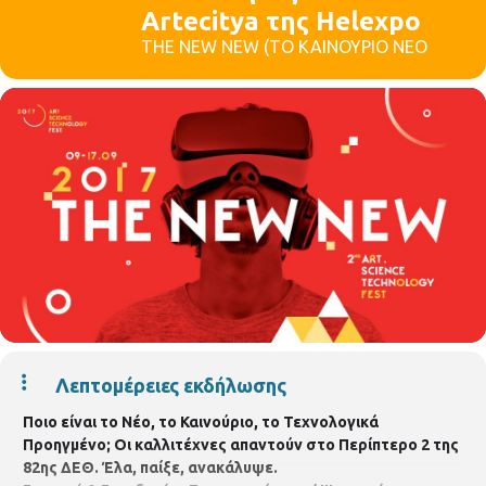
Artecitya της Helexpo
THE NEW NEW (ΤΟ ΚΑΙΝΟΥΡΙΟ ΝΕΟ
Λεπτομέρειες εκδήλωσης
Ποιο είναι το Νέο, το Καινούριο, το Τεχνολογικά
Προηγμένο; Οι καλλιτέχνες απαντούν στο Περίπτερο 2 της
82ης ΔΕΘ. Έλα, παίξε, ανακάλυψε.